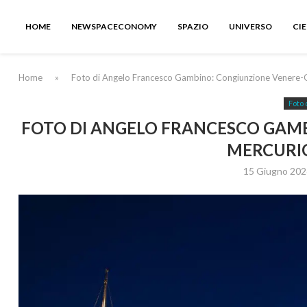
HOME
NEWSPACECONOMY
SPAZIO
UNIVERSO
CI
Home
»
Foto di Angelo Francesco Gambino: Congiunzione Venere-G
Foto 
FOTO DI ANGELO FRANCESCO GAMB
MERCURIO
15 Giugno 202