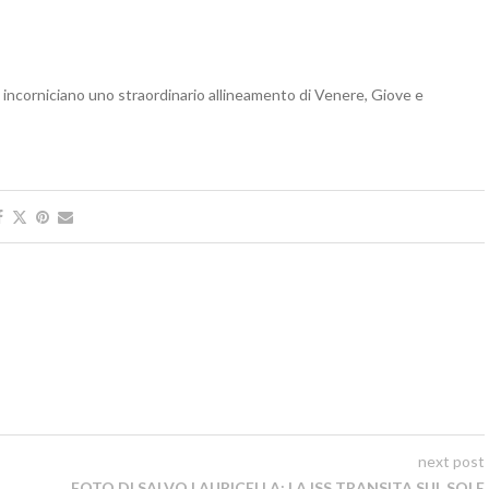
sera incorniciano uno straordinario allineamento di Venere, Giove e
next post
FOTO DI SALVO LAURICELLA: LA ISS TRANSITA SUL SOLE