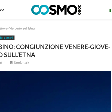
ELO
iove-Mercurio sull’Etna
dei Lettori
INO: CONGIUNZIONE VENERE-GIOVE-
 SULL’ETNA
6
Bookmark