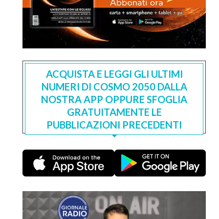
ACQUISTA E LEGGI GLI ULTIMI
NUMERI DI COSMO 2050 DALLA
NOSTRA APP OPPURE SFOGLIA
GRATUITAMENTE LE
PUBBLICAZIONI PRECEDENTI