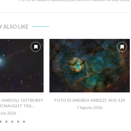
 ALSO LIKE
E IANDOLI: OUTBURST
FOTO DI ANDREA ARBIZZI: SH2-124
MCNAUGHT TRA...
7 Agosto 2026
osto 2026