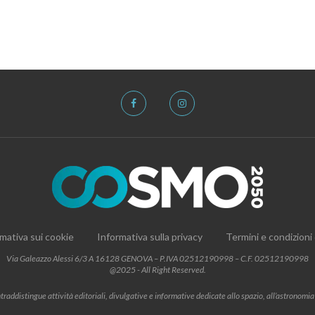
mativa sui cookie
Informativa sulla privacy
Termini e condizioni
Via Galeazzo Alessi 6/3 A 16128 GENOVA – P.IVA 02512190998 – C.F. 02512190998
@2025 - All Right Reserved.
addistingue attività editoriali, divulgative e informative dedicate allo spazio, all’astronomia e al