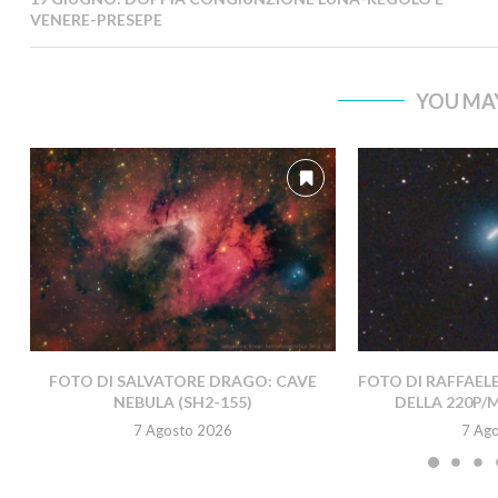
VENERE-PRESEPE
YOU MAY
FOTO DI SALVATORE DRAGO: CAVE
FOTO DI RAFFAEL
NEBULA (SH2-155)
DELLA 220P/
7 Agosto 2026
7 Ag