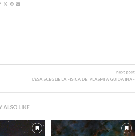
next post
L’ESA SCEGLIE LA FISICA DEI PLASMI A GUIDA INAF
 ALSO LIKE