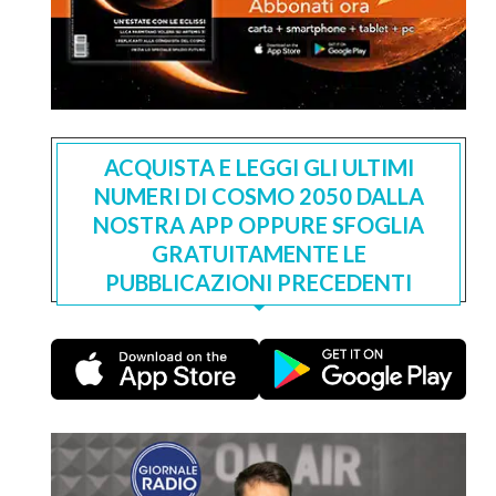
ACQUISTA E LEGGI GLI ULTIMI
NUMERI DI COSMO 2050 DALLA
NOSTRA APP OPPURE SFOGLIA
GRATUITAMENTE LE
PUBBLICAZIONI PRECEDENTI