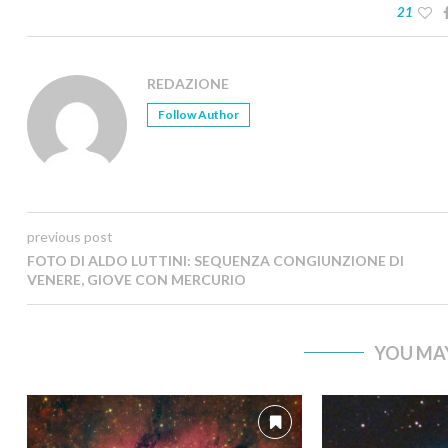
21
REDAZIONE
Follow Author
previous post
FOTO DI ALDO LUTTINI: SEQUENZA CONGIUNZIONE DI
VENERE, GIOVE CON MERCURIO
YOU MAY