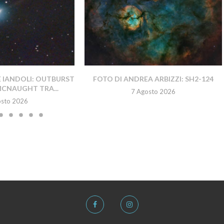
E IANDOLI: OUTBURST
FOTO DI ANDREA ARBIZZI: SH2-124
MCNAUGHT TRA...
7 Agosto 2026
osto 2026