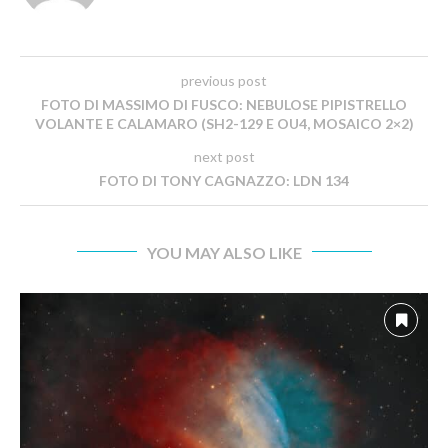
previous post
FOTO DI MASSIMO DI FUSCO: NEBULOSE PIPISTRELLO
VOLANTE E CALAMARO (SH2-129 E OU4, MOSAICO 2×2)
next post
FOTO DI TONY CAGNAZZO: LDN 134
YOU MAY ALSO LIKE