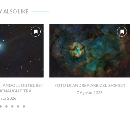
 ALSO LIKE
E IANDOLI: OUTBURST
FOTO DI ANDREA ARBIZZI: SH2-124
MCNAUGHT TRA...
7 Agosto 2026
osto 2026