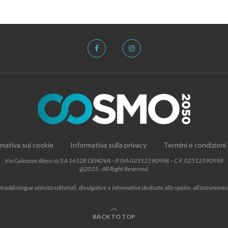
mativa sui cookie
Informativa sulla privacy
Termini e condizioni
Via Galeazzo Alessi 6/3 A 16128 GENOVA – P.IVA 02512190998 – C.F. 02512190998
@2025 - All Right Reserved.
addistingue attività editoriali, divulgative e informative dedicate allo spazio, all’astronomia e al
BACK TO TOP