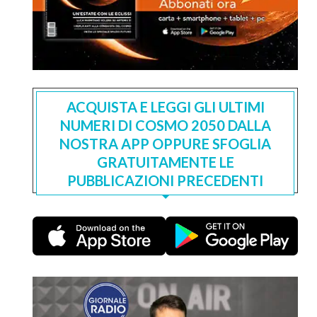
ACQUISTA E LEGGI GLI ULTIMI
NUMERI DI COSMO 2050 DALLA
NOSTRA APP OPPURE SFOGLIA
GRATUITAMENTE LE
PUBBLICAZIONI PRECEDENTI