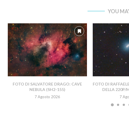
YOU MAY
FOTO DI SALVATORE DRAGO: CAVE
FOTO DI RAFFAEL
NEBULA (SH2-155)
DELLA 220P/
7 Agosto 2026
7 Ag