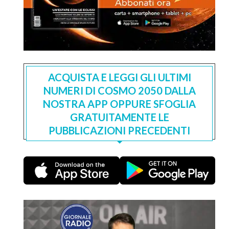
ACQUISTA E LEGGI GLI ULTIMI
NUMERI DI COSMO 2050 DALLA
NOSTRA APP OPPURE SFOGLIA
GRATUITAMENTE LE
PUBBLICAZIONI PRECEDENTI