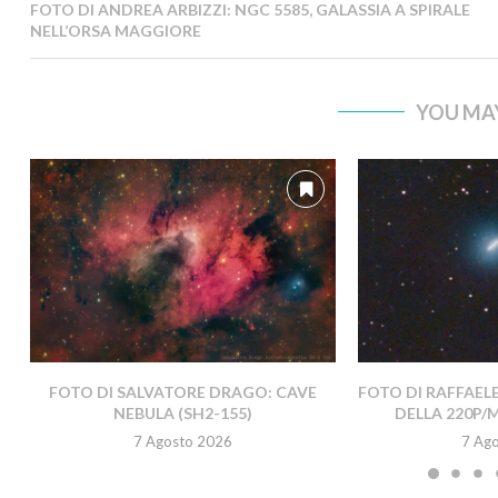
FOTO DI ANDREA ARBIZZI: NGC 5585, GALASSIA A SPIRALE
NELL’ORSA MAGGIORE
YOU MAY
FOTO DI SALVATORE DRAGO: CAVE
FOTO DI RAFFAEL
NEBULA (SH2-155)
DELLA 220P/
7 Agosto 2026
7 Ag