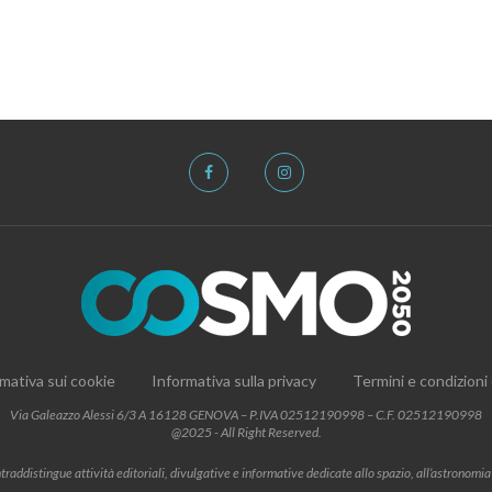
mativa sui cookie
Informativa sulla privacy
Termini e condizioni
Via Galeazzo Alessi 6/3 A 16128 GENOVA – P.IVA 02512190998 – C.F. 02512190998
@2025 - All Right Reserved.
addistingue attività editoriali, divulgative e informative dedicate allo spazio, all’astronomia e al