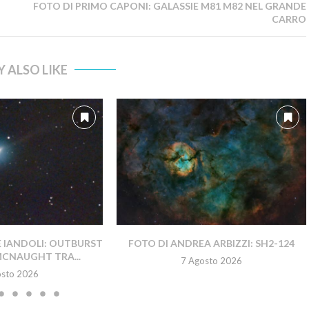
FOTO DI PRIMO CAPONI: GALASSIE M81 M82 NEL GRANDE
CARRO
 ALSO LIKE
E IANDOLI: OUTBURST
FOTO DI ANDREA ARBIZZI: SH2-124
MCNAUGHT TRA...
7 Agosto 2026
osto 2026