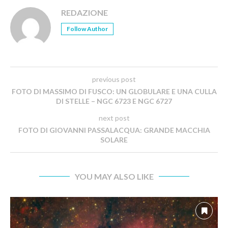
REDAZIONE
Follow Author
previous post
FOTO DI MASSIMO DI FUSCO: UN GLOBULARE E UNA CULLA
DI STELLE – NGC 6723 E NGC 6727
next post
FOTO DI GIOVANNI PASSALACQUA: GRANDE MACCHIA
SOLARE
YOU MAY ALSO LIKE