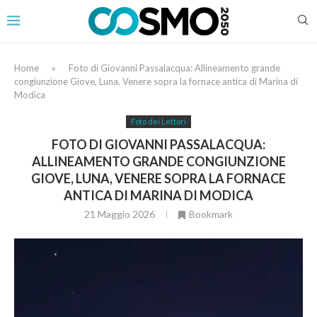
Home
»
Foto di Giovanni Passalacqua: Allineamento grande
congiunzione Giove, Luna, Venere sopra la fornace antica di Marina di
Modica
Foto dei Lettori
FOTO DI GIOVANNI PASSALACQUA:
ALLINEAMENTO GRANDE CONGIUNZIONE
GIOVE, LUNA, VENERE SOPRA LA FORNACE
ANTICA DI MARINA DI MODICA
21 Maggio 2026
Bookmark