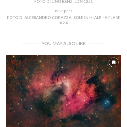
FOTO DI LINO BENZ: LDN 1251
next post
FOTO DI ALESSANDRO CORAZZA: SOLE IN H-ALPHA FLARE
X2.4
YOU MAY ALSO LIKE