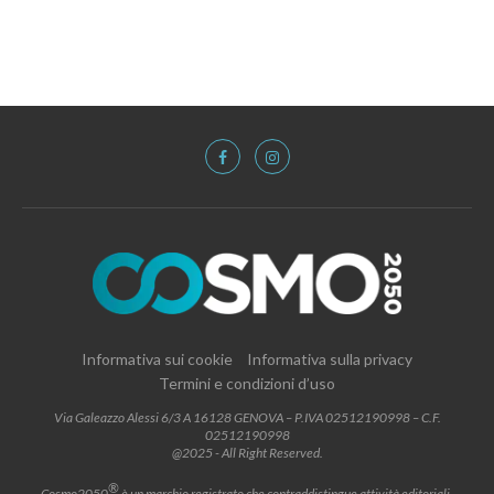
Informativa sui cookie
Informativa sulla privacy
Termini e condizioni d’uso
Via Galeazzo Alessi 6/3 A 16128 GENOVA – P.IVA 02512190998 – C.F.
02512190998
@2025 - All Right Reserved.
®
Cosmo2050
è un marchio registrato che contraddistingue attività editoriali,