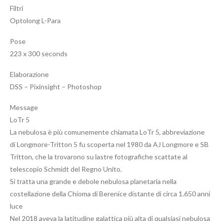
Filtri
Optolong L-Para
Pose
223 x 300 seconds
Elaborazione
DSS – Pixinsight – Photoshop
Message
LoTr 5
La nebulosa è più comunemente chiamata LoTr 5, abbreviazione
di Longmore-Tritton 5 fu scoperta nel 1980 da AJ Longmore e SB
Tritton, che la trovarono su lastre fotografiche scattate al
telescopio Schmidt del Regno Unito.
Si tratta una grande e debole nebulosa planetaria nella
costellazione della Chioma di Berenice distante di circa 1.650 anni
luce
Nel 2018 aveva la latitudine galattica più alta di qualsiasi nebulosa