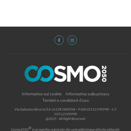
Informativa sui cookie
Informativa sulla privacy
Termini e condizioni d’uso
Via Galeazzo Alessi 6/3 A 16128 GENOVA – P.IVA 02512190998 – C.F.
02512190998
@2025 - All Right Reserved.
®
Cosmo2050
è un marchio registrato che contraddistingue attività editoriali,