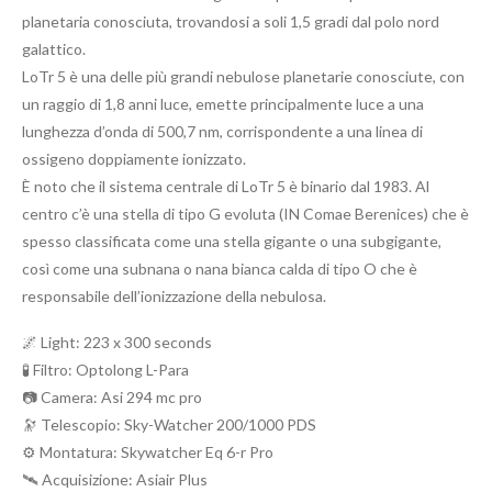
planetaria conosciuta, trovandosi a soli 1,5 gradi dal polo nord
galattico.
LoTr 5 è una delle più grandi nebulose planetarie conosciute, con
un raggio di 1,8 anni luce, emette principalmente luce a una
lunghezza d’onda di 500,7 nm, corrispondente a una linea di
ossigeno doppiamente ionizzato.
È noto che il sistema centrale di LoTr 5 è binario dal 1983. Al
centro c’è una stella di tipo G evoluta (IN Comae Berenices) che è
spesso classificata come una stella gigante o una subgigante,
così come una subnana o nana bianca calda di tipo O che è
responsabile dell’ionizzazione della nebulosa.
🌌 Light: 223 x 300 seconds
🧪 Filtro: Optolong L-Para
📷 Camera: Asi 294 mc pro
🔭 Telescopio: Sky-Watcher 200/1000 PDS
⚙️ Montatura: Skywatcher Eq 6-r Pro
🛰️ Acquisizione: Asiair Plus