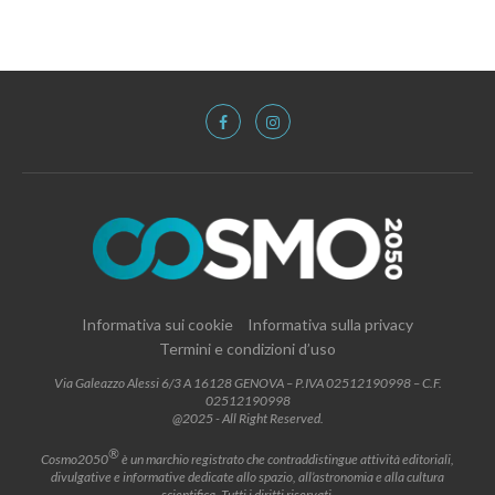
Informativa sui cookie
Informativa sulla privacy
Termini e condizioni d’uso
Via Galeazzo Alessi 6/3 A 16128 GENOVA – P.IVA 02512190998 – C.F.
02512190998
@2025 - All Right Reserved.
®
Cosmo2050
è un marchio registrato che contraddistingue attività editoriali,
divulgative e informative dedicate allo spazio, all’astronomia e alla cultura
scientifica. Tutti i diritti riservati.