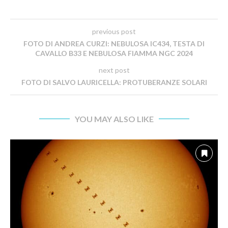
previous post
FOTO DI ANDREA CURZI: NEBULOSA IC434, TESTA DI
CAVALLO B33 E NEBULOSA FIAMMA NGC 2024
next post
FOTO DI SALVO LAURICELLA: PROTUBERANZE SOLARI
YOU MAY ALSO LIKE