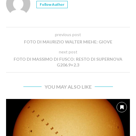
Follow Author
previous post
FOTO DI MAURIZIO WALTER MIEHE: GIOVE
next post
FOTO DI MASSIMO DI FUSCO: RESTO DI SUPERNOVA
G206.9+2.3
YOU MAY ALSO LIKE