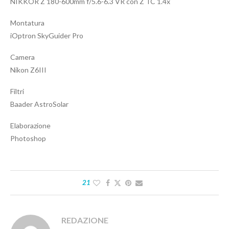
NIKKOR Z 180-600mm f/5.6-6.3 VR con Z TC 1.4x
Montatura
iOptron SkyGuider Pro
Camera
Nikon Z6III
Filtri
Baader AstroSolar
Elaborazione
Photoshop
21
REDAZIONE