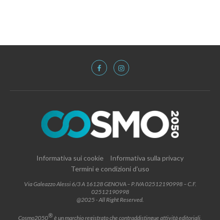
Informativa sui cookie
Informativa sulla privacy
Termini e condizioni d’uso
Via Galeazzo Alessi 6/3 A 16128 GENOVA – P.IVA 02512190998 – C.F.
02512190998
@2025 - All Right Reserved.
®
Cosmo2050
è un marchio registrato che contraddistingue attività editoriali,