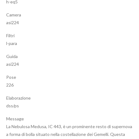
h-eq5
Camera
asi224
Filtri
l-para
Guida
asi224
Pose
226
Elaborazione
dss/ps
Message
La Nebulosa Medusa, IC 443, è un prominente resto di supernova
a forma di bolla situato nella costellazione dei Gemelli. Questa