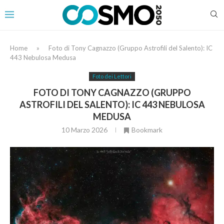
Home
»
Foto di Tony Cagnazzo (Gruppo Astrofili del Salento): IC
443 Nebulosa Medusa
Foto dei Lettori
FOTO DI TONY CAGNAZZO (GRUPPO
ASTROFILI DEL SALENTO): IC 443 NEBULOSA
MEDUSA
10 Marzo 2026
Bookmark