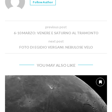
Follow Author
previous post
6-10 MARZO: VENERE E SATURNO AL TRAMONTO
next post
FOTO DI EGIDIO VERGANI: NEBULOSE VELO
YOU MAY ALSO LIKE