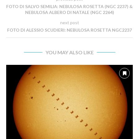
FOTO DI SALVO SEMILIA: NEBULOSA ROSETTA (NGC 2237) &
NEBULOSA ALBERO DI NATALE (NGC 2264)
next post
FOTO DI ALESSIO SCUDIERI: NEBULOSA ROSETTA NGC2237
YOU MAY ALSO LIKE