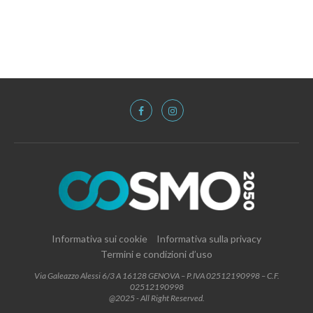
Informativa sui cookie
Informativa sulla privacy
Termini e condizioni d’uso
Via Galeazzo Alessi 6/3 A 16128 GENOVA – P.IVA 02512190998 – C.F.
02512190998
@2025 - All Right Reserved.