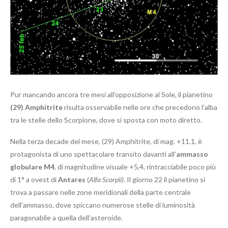
Pur mancando ancora tre mesi all’opposizione al Sole, il pianetino
(29) Amphitrite
risulta osservabile nelle ore che precedono l’alba
tra le stelle dello Scorpione, dove si sposta con moto diretto.
Nella terza decade del mese, (29) Amphitrite, di mag. +11,1, è
protagonista di uno spettacolare transito davanti all’
ammasso
globulare M4
, di magnitudine visuale +5,4, rintracciabile poco più
di 1° a ovest di
Antares
(
Alfa Scorpii)
. Il giorno 22 il pianetino si
trova a passare nelle zone meridionali della parte centrale
dell’ammasso, dove spiccano numerose stelle di luminosità
paragonabile a quella dell’asteroide.