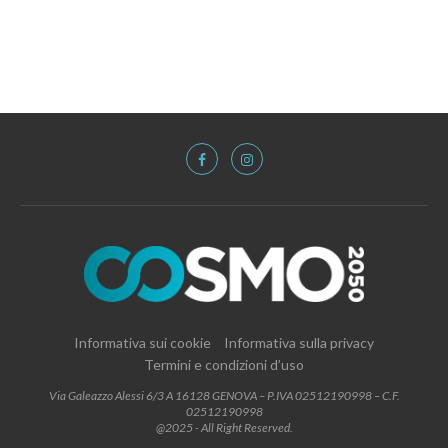
Informativa sui cookie
Informativa sulla privacy
Termini e condizioni d’uso
Via Galeazzo Alessi 6/3 A 16128 GENOVA – P.IVA 02512190998 – C.F.
02512190998
@2025 - All Right Reserved.