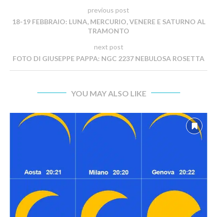
previous post
18-19 FEBBRAIO: LUNA, MERCURIO, VENERE E SATURNO AL
TRAMONTO
next post
FOTO DI GIUSEPPE PAPPA: NGC 2237 NEBULOSA ROSETTA
YOU MAY ALSO LIKE