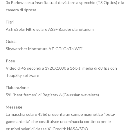
3x Barlow corta inserita tra il deviatore a specchio (TS Optics) e la
camera di ripresa
Filtri
AstroSolar Filtro solare ASSF Baader planetarium
Guida
Skywatcher Montatura AZ-GTi GoTo WiFi
Pose
Video di 45 secondi a 1920X1080 a 16 bit; media di 68 fps con
ToupSky software
Elaborazione
5% “best frames” di Registax 6 (Gaussian wavelets)
Message
La macchia solare 4366 presenta un campo magnetico “beta-
gamma-delta” che costituisce una minaccia continua per le
eruzioni solari di classe X” Crediti: NASA/SDO