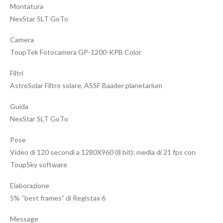
Montatura
NexStar SLT GoTo
Camera
ToupTek Fotocamera GP-1200-KPB Color
Filtri
AstroSolar Filtro solare, ASSF Baader planetarium
Guida
NexStar SLT GoTo
Pose
Video di 120 secondi a 1280X960 (8 bit); media di 21 fps con
ToupSky software
Elaborazione
5% “best frames” di Registax 6
Message