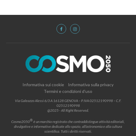
Informativa sui cookie
Informativa sulla privacy
Termini e condizioni d’uso
Via Galeazzo Alessi 6/3 A 16128 GENOVA – P.IVA 02512190998 – C.F.
02512190998
@2025 - All Right Reserved.
®
Cosmo2050
è un marchio registrato che contraddistingue attività editoriali,
divulgative e informative dedicate allo spazio, all’astronomia e alla cultura
scientifica. Tutti i diritti riservati.