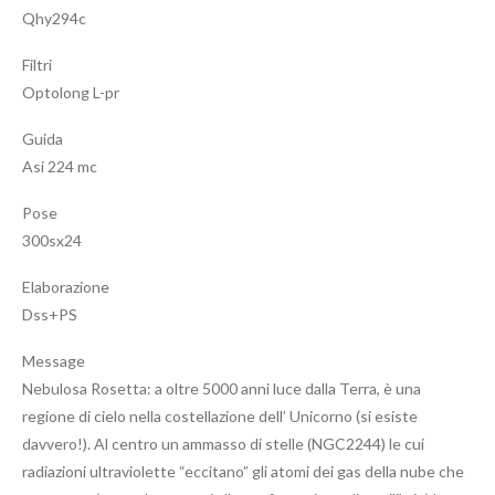
Qhy294c
Filtri
Optolong L-pr
Guida
Asi 224 mc
Pose
300sx24
Elaborazione
Dss+PS
Message
Nebulosa Rosetta: a oltre 5000 anni luce dalla Terra, è una
regione di cielo nella costellazione dell’ Unicorno (si esiste
davvero!). Al centro un ammasso di stelle (NGC2244) le cui
radiazioni ultraviolette “eccitano” gli atomi dei gas della nube che