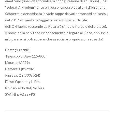
emettono (una volta tornati alla configurazione di equilibrio) luce
“colorata”. Predominante è il rosso, emesso da atomi di idrogeno.
Scoperta e denominata in varie tappe da vari astronomi nei secoli,
nel 2019 è diventato l’oggetto astronomico ufficiale
dell’Okhlaoma (essendo La Rosa già simbolo floreale dello stato).
Il nome della nebulosa evidentemente è legato all Rosa, eppure, a
mio parere, si potrebbe anche associare proprio a una rosetta!
Dettagli tecnici:
Telescopio: Apo 115/800
Mount: HAE29c
Camera: Qhy294c
Ripresa: 2h (300s x24)
Filtro: Optolong L-Pro
No darks/No flat/No bias
SW: Nina+DSS+PS