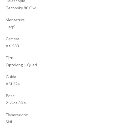
Telescopio
Tecnosky 80 Owl
Montatura
Heq5
Camera
Asi 533
Filtri
Optolong L-Quad
Guida
ASI 224
Pose
216 da 30 s
Elaborazione
Siril