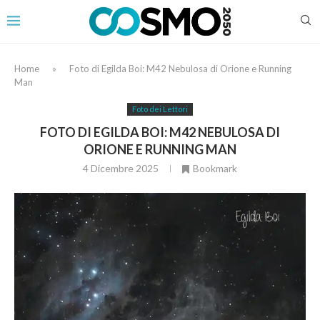
Home
»
Foto di Egilda Boi: M42 Nebulosa di Orione e Running
Man
Foto dei Lettori
FOTO DI EGILDA BOI: M42 NEBULOSA DI
ORIONE E RUNNING MAN
4 Dicembre 2025
Bookmark