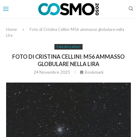
Home
»
Foto di Cristina Cellini: M56 ammasso globulare nella
Lira
Foto dei Lettori
FOTO DI CRISTINA CELLINI: M56 AMMASSO
GLOBULARE NELLA LIRA
24 Novembre 2025
Bookmark