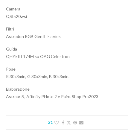
Camera
QSI520wsi
Filtri
Astrodon RGB GenII I-series
Guida
QHY5III 174M su OAG Celestron
Pose
R 30x3min, G 30x3min, B 30x3min.
Elaborazione
Astroart9, Affinity PHoto 2 e Paint Shop Pro2023
21