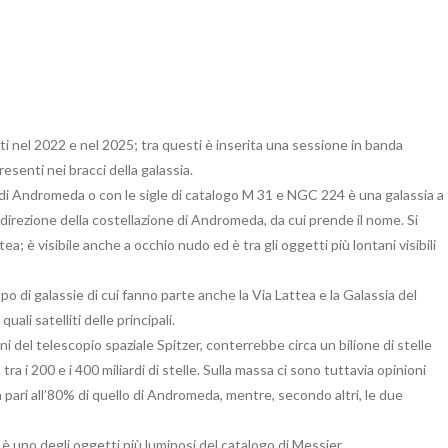
siti nel 2022 e nel 2025; tra questi è inserita una sessione in banda
esenti nei bracci della galassia.
i Andromeda o con le sigle di catalogo M 31 e NGC 224 è una galassia a
in direzione della costellazione di Andromeda, da cui prende il nome. Si
tea; è visibile anche a occhio nudo ed è tra gli oggetti più lontani visibili
 di galassie di cui fanno parte anche la Via Lattea e la Galassia del
ali satelliti delle principali.
i del telescopio spaziale Spitzer, conterrebbe circa un bilione di stelle
tra i 200 e i 400 miliardi di stelle. Sulla massa ci sono tuttavia opinioni
a pari all’80% di quello di Andromeda, mentre, secondo altri, le due
 uno degli oggetti più luminosi del catalogo di Messier.