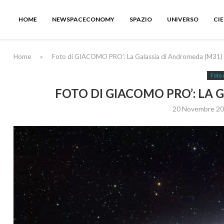
HOME
NEWSPACECONOMY
SPAZIO
UNIVERSO
CI
Home
»
Foto di GIACOMO PRO’: La Galassia di Andromeda (M31)
Foto 
FOTO DI GIACOMO PRO’: LA 
20 Novembre 2