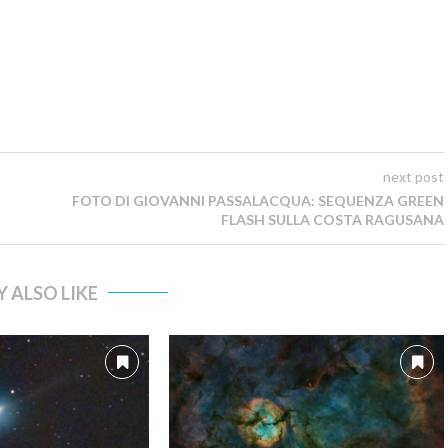
next post
FOTO DI GIOVANNI PASSALACQUA: SEQUENZA GREEN
FLASH SULLA COSTA RAGUSANA
 ALSO LIKE