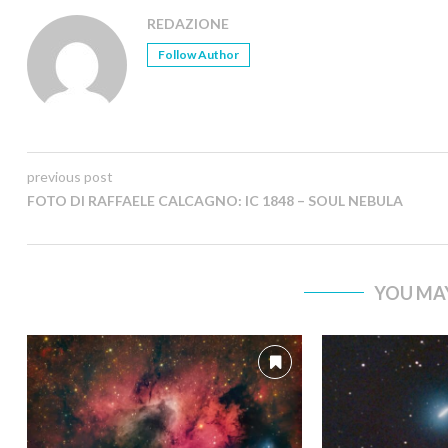
REDAZIONE
Follow Author
previous post
FOTO DI RAFFAELE CALCAGNO: IC 1848 – SOUL NEBULA
YOU MAY