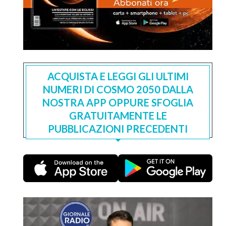
ACQUISTA E LEGGI GLI ULTIMI
NUMERI DI COSMO 2050 DALLA
NOSTRA APP OPPURE SFOGLIA
GRATUITAMENTE LE
PUBBLICAZIONI PRECEDENTI