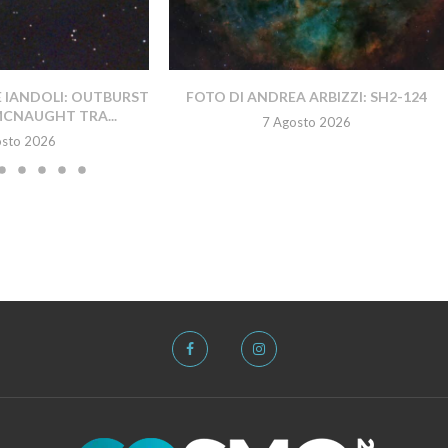
E IANDOLI: OUTBURST
FOTO DI ANDREA ARBIZZI: SH2-124
MCNAUGHT TRA...
7 Agosto 2026
osto 2026