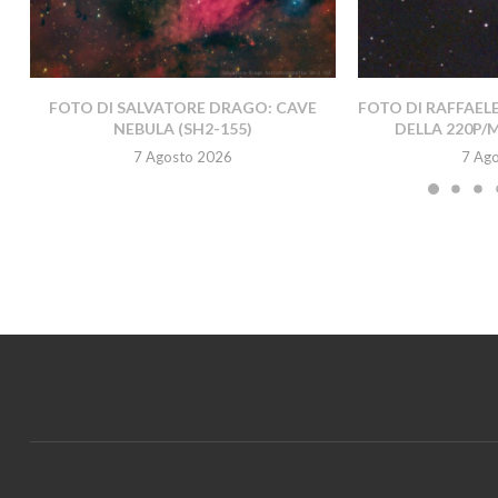
FOTO DI SALVATORE DRAGO: CAVE
FOTO DI RAFFAEL
NEBULA (SH2-155)
DELLA 220P/
7 Agosto 2026
7 Ag