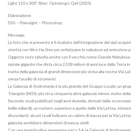
Light 110 x 300” filter: Optolong L-Qef (2025)
Elaborazione
DSS – Pixinsight – Photoshop
Message
La foto che vi presento è il risultato dell’integrazione dei dati acqui
stretta con filtro Ha 3nm per enfatizzare le nebulose ad emissione pr
Oggetto noto talvolta anche con il vecchio nome Grande Nebulosa d
spirale gigante che dista circa 2,538 milioni di anni luce dalla Terra 
tratta della galassia di grandi dimensioni più vicina alla nostra Via Lat
senza l’ausilio di strumenti.
La Galassia di Andromeda è la più grande del Gruppo Locale, un gruppo
Triangolo (M33), più circa cinquanta altre galassie minori, molte delle qu
Secondo studi pubblicati negli anni duemila, derivati dalle osservazion
(mille miliardi), un numero superiore a quello della Via Lattea, stimato 
discordanti: alcuni studi indicano un valore di massa per la Via Latte
galassie avrebbero dimensioni di massa simili.
Con una magnitudine apparente pari a 3,4, la Galassia di Andromeda è