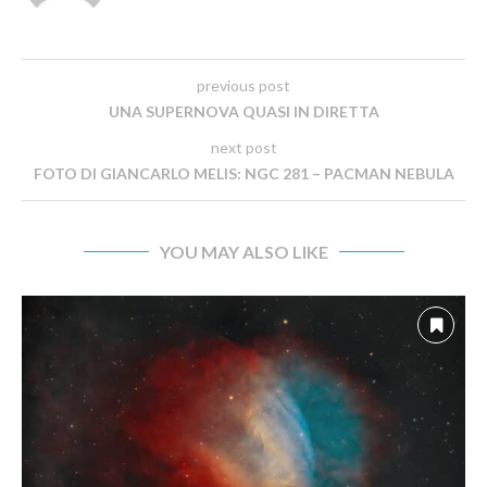
previous post
UNA SUPERNOVA QUASI IN DIRETTA
next post
FOTO DI GIANCARLO MELIS: NGC 281 – PACMAN NEBULA
YOU MAY ALSO LIKE