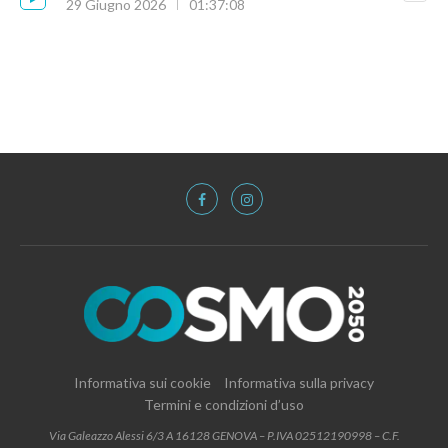
29 Giugno 2026
01:37:08
Informativa sui cookie
Informativa sulla privacy
Termini e condizioni d’uso
Via Galeazzo Alessi 6/3 A 16128 GENOVA – P.IVA 02512190998 – C.F.