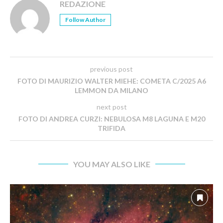
REDAZIONE
Follow Author
previous post
FOTO DI MAURIZIO WALTER MIEHE: COMETA C/2025 A6
LEMMON DA MILANO
next post
FOTO DI ANDREA CURZI: NEBULOSA M8 LAGUNA E M20
TRIFIDA
YOU MAY ALSO LIKE