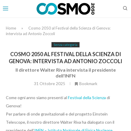
Home
»
Cosmo 2050 al Festival della Scienza di Genova:
intervista ad Antonio Zoccoli
Senza categoria
COSMO 2050 AL FESTIVAL DELLA SCIENZA DI
GENOVA: INTERVISTA AD ANTONIO ZOCCOLI
Il direttore Walter Riva intervista il presidente
dell'INFN
31 Ottobre 2025
Bookmark
Come ogni anno siamo presenti al
Festival della Scienza
di
Genova!
Per parlare di onde gravitazionali e del progetto Einstein
Telescope, il nostro direttore Walter Riva ha dialogato con il
presidente dell’
INFN – Istituto Nazionale di Fisica Nucleare