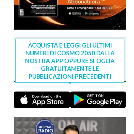
ACQUISTA E LEGGI GLI ULTIMI
NUMERI DI COSMO 2050 DALLA
NOSTRA APP OPPURE SFOGLIA
GRATUITAMENTE LE
PUBBLICAZIONI PRECEDENTI