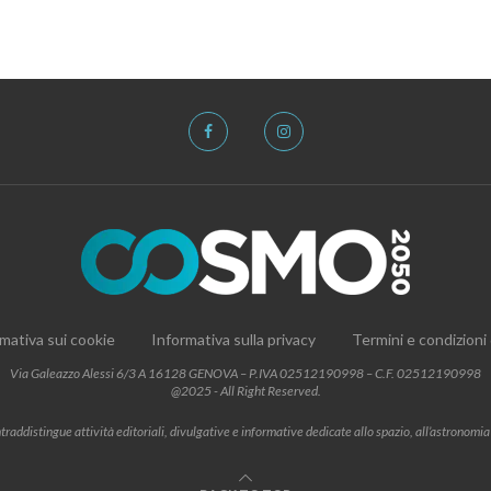
mativa sui cookie
Informativa sulla privacy
Termini e condizioni
Via Galeazzo Alessi 6/3 A 16128 GENOVA – P.IVA 02512190998 – C.F. 02512190998
@2025 - All Right Reserved.
addistingue attività editoriali, divulgative e informative dedicate allo spazio, all’astronomia e al