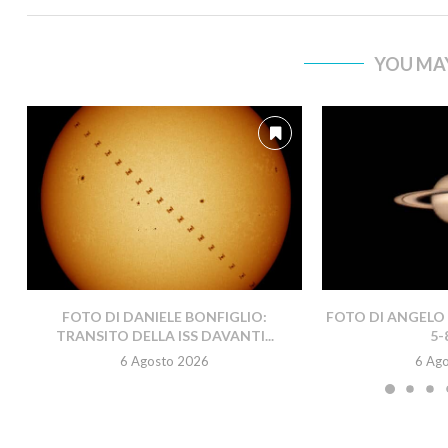
YOU MAY
FOTO DI DANIELE BONFIGLIO:
FOTO DI ANGELO 
TRANSITO DELLA ISS DAVANTI...
5-
6 Agosto 2026
6 Ag