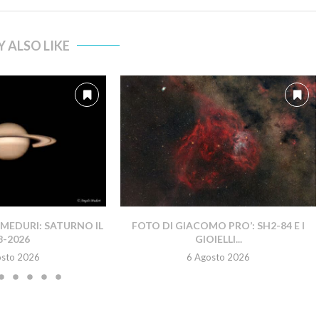
 ALSO LIKE
MEDURI: SATURNO IL
FOTO DI GIACOMO PRO’: SH2-84 E I
8-2026
GIOIELLI...
osto 2026
6 Agosto 2026