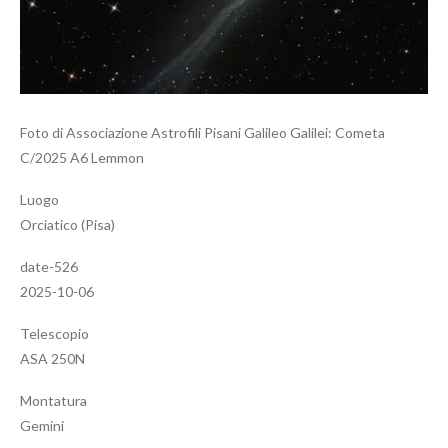
Foto di Associazione Astrofili Pisani Galileo Galilei: Cometa
C/2025 A6 Lemmon
Luogo
Orciatico (Pisa)
date-526
2025-10-06
Telescopio
ASA 250N
Montatura
Gemini