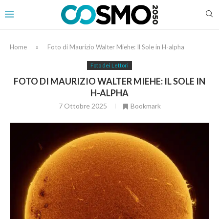
Home
»
Foto di Maurizio Walter Miehe: Il Sole in H-alpha
Foto dei Lettori
FOTO DI MAURIZIO WALTER MIEHE: IL SOLE IN
H-ALPHA
7 Ottobre 2025
Bookmark