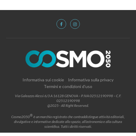
Informativa sui cookie
Informativa sulla privacy
Termini e condizioni d’uso
Via Galeazzo Alessi 6/3 A 16128 GENOVA – P.IVA 02512190998 – C.F.
02512190998
@2025 - All Right Reserved.
®
Cosmo2050
è un marchio registrato che contraddistingue attività editoriali,
divulgative e informative dedicate allo spazio, all’astronomia e alla cultura
scientifica. Tutti i diritti riservati.