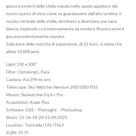
gassosi esterni della stella espulsi nello spazio appaiono dal
nostro punto di vista come se guardassimo dall’alto un’elica. Il
nucleo centrale della stella, destinato a diventare una nana
bianca, risplende così intensamente da rendere fluorescente il
gas precedentemente espulso.
Sulla base della velocità di espansione, di 31 km/s, si stima che
abbia 10.600 anni.
Light 330 x 300”
Filter: Optolong L-Para
Camera: Asi 294 mc pro
Telescope: Sky-Watcher Newton 200/1000 PDS
Mount: Skywatcher Eq 6-r Pro
Acquisition: Asiair Plus
Software: DSS – Pixinsight – Photoshop
Shots: 15-16-18-20-21/09/2025
Location: Torricella (TA) ITALY
SQM: 19,75