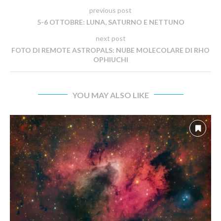
previous post
5-6 OTTOBRE: LUNA, SATURNO E NETTUNO
next post
FOTO DI REMOTE ASTROPALS: NUBE MOLECOLARE DI RHO
OPHIUCHI
YOU MAY ALSO LIKE