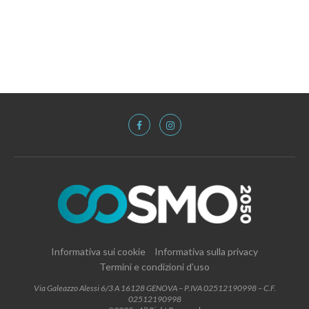
Informativa sui cookie
Informativa sulla privacy
Termini e condizioni d’uso
Via Galeazzo Alessi 6/3 A 16128 GENOVA – P.IVA 02512190998 – C.F.
02512190998