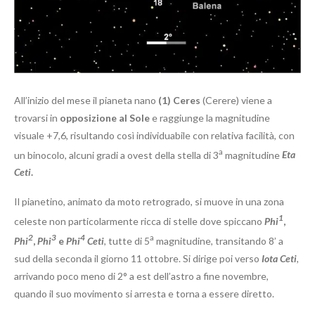
All’inizio del mese il pianeta nano
(1) Ceres
(Cerere) viene a
trovarsi in
opposizione al Sole
e raggiunge la magnitudine
visuale +7,6, risultando così individuabile con relativa facilità, con
a
un binocolo, alcuni gradi a ovest della stella di 3
magnitudine
Eta
Ceti
.
Il pianetino, animato da moto retrogrado, si muove in una zona
1
celeste non particolarmente ricca di stelle dove spiccano
Phi
,
2
3
4
a
Phi
,
Phi
e
Phi
Ceti
, tutte di 5
magnitudine, transitando 8’ a
sud della seconda il giorno 11 ottobre. Si dirige poi verso
Iota Ceti
,
arrivando poco meno di 2° a est dell’astro a fine novembre,
quando il suo movimento si arresta e torna a essere diretto.