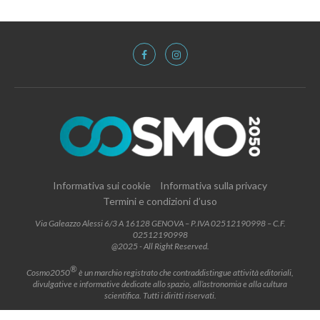
Informativa sui cookie
Informativa sulla privacy
Termini e condizioni d’uso
Via Galeazzo Alessi 6/3 A 16128 GENOVA – P.IVA 02512190998 – C.F.
02512190998
@2025 - All Right Reserved.
®
Cosmo2050
è un marchio registrato che contraddistingue attività editoriali,
divulgative e informative dedicate allo spazio, all’astronomia e alla cultura
scientifica. Tutti i diritti riservati.