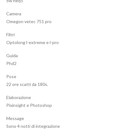
Sw heq5
Camera
Omegon vetec 751 pro
Filtri
Optolong l-extreme e l-pro
Guida
Phd2
Pose
22 ore scatti da 180s.
Elaborazione
Pixinsight e Photoshop
Message
Sono 4 notti di integrazione