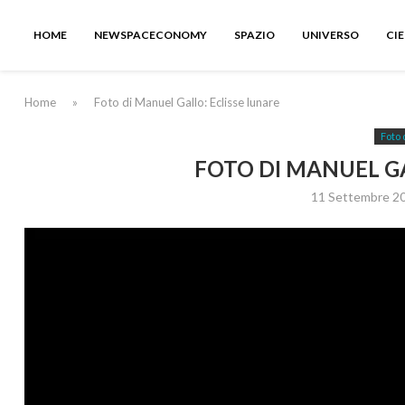
HOME
NEWSPACECONOMY
SPAZIO
UNIVERSO
CI
Home
»
Foto di Manuel Gallo: Eclisse lunare
Foto 
FOTO DI MANUEL GA
11 Settembre 2