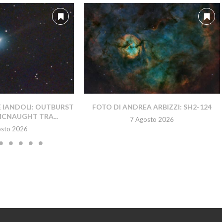
E IANDOLI: OUTBURST
FOTO DI ANDREA ARBIZZI: SH2-124
MCNAUGHT TRA...
7 Agosto 2026
osto 2026