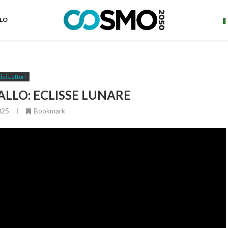
ELO
dei Lettori
LLO: ECLISSE LUNARE
025
Bookmark