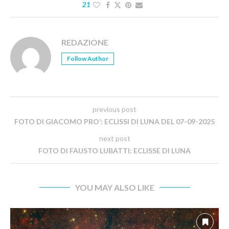
21
REDAZIONE
Follow Author
previous post
FOTO DI GIACOMO PRO’: ECLISSI DI LUNA DEL 07-09-2025
next post
FOTO DI FAUSTO LUBATTI: ECLISSE DI LUNA
YOU MAY ALSO LIKE