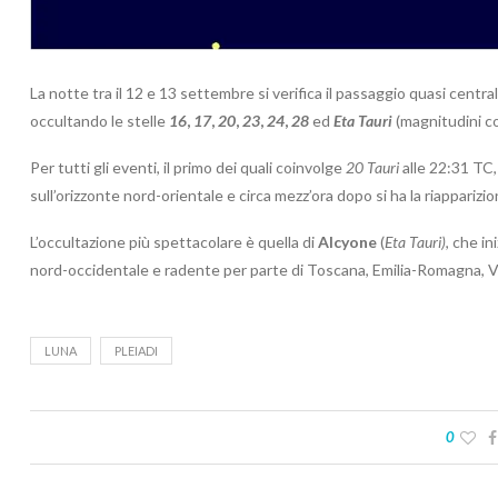
La notte tra il 12 e 13 settembre si verifica il passaggio quasi centra
occultando le stelle
16
,
17
,
20
,
23
,
24
,
28
ed
Eta Tauri
(magnitudini co
Per tutti gli eventi, il primo dei quali coinvolge
20 Tauri
alle 22:31 TC,
sull’orizzonte nord-orientale e circa mezz’ora dopo si ha la riapparizi
L’occultazione più spettacolare è quella di
Alcyone
(
Eta Tauri)
, che in
nord-occidentale e radente per parte di Toscana, Emilia-Romagna, V
LUNA
PLEIADI
0