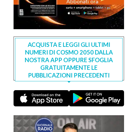
ACQUISTA E LEGGI GLI ULTIMI
NUMERI DI COSMO 2050 DALLA
NOSTRA APP OPPURE SFOGLIA
GRATUITAMENTE LE
PUBBLICAZIONI PRECEDENTI