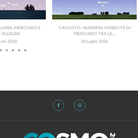
 LUNA, MERCURIO E
5 AGOSTO: MASSIMA VISIBILITÀ DI
 ALL’ALBA
MERCURIO TRA LE...
osto 2026
30 Luglio 2026