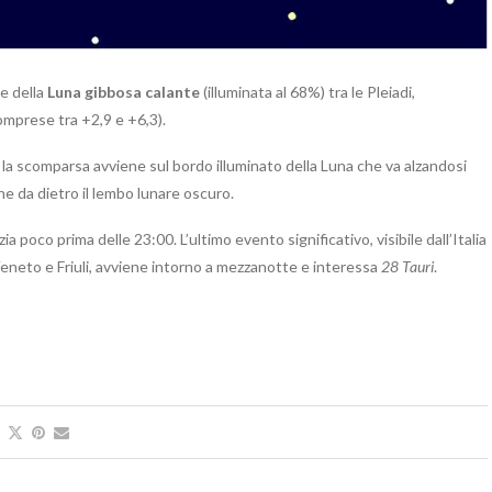
le della
Luna gibbosa calante
(illuminata al 68%) tra le Pleiadi,
mprese tra +2,9 e +6,3).
 la scomparsa avviene sul bordo illuminato della Luna che va alzandosi
one da dietro il lembo lunare oscuro.
izia poco prima delle 23:00. L’ultimo evento significativo, visibile dall’Italia
eneto e Friuli, avviene intorno a mezzanotte e interessa
28 Tauri
.