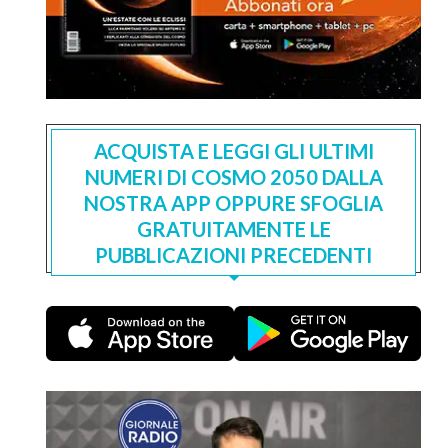
ACQUISTA E LEGGI GLI ULTIMI
NUMERI DI COSMO 2050 DALLA
NOSTRA APP OPPURE SFOGLIA
GRATUITAMENTE LE
PUBBLICAZIONI PRECEDENTI