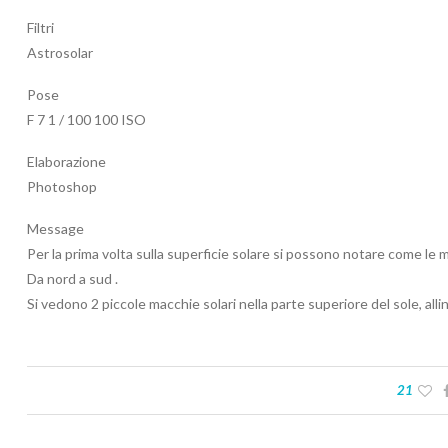
Filtri
Astrosolar
Pose
F 7 1 / 100 100 ISO
Elaborazione
Photoshop
Message
Per la prima volta sulla superficie solare si possono notare come le ma
Da nord a sud .
Si vedono 2 piccole macchie solari nella parte superiore del sole, alli
21