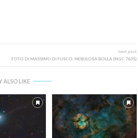
next post
FOTO DI MASSIMO DI FUSCO: NEBULOSA BOLLA (NGC 7635)
 ALSO LIKE