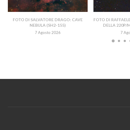
FOTO DI SALVATORE DRAGO: CAVE
FOTO DI RAFFAEL
NEBULA (SH2-155)
DELLA 220P/
7 Agosto 2026
7 Ag