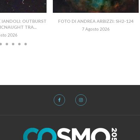
E IANDOLI: OUTBURST
FOTO DI ANDREA ARBIZZI: SH2-124
MCNAUGHT TRA...
7 Agosto 2026
osto 2026