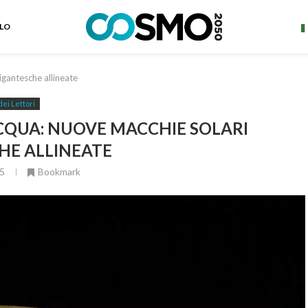
ELO
antesche allineate
dei Lettori
CQUA: NUOVE MACCHIE SOLARI
HE ALLINEATE
5
Bookmark