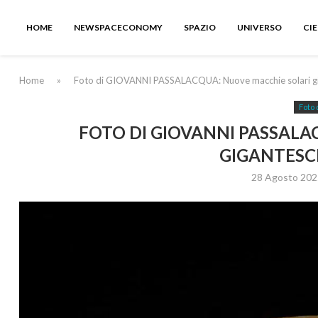
HOME
NEWSPACECONOMY
SPAZIO
UNIVERSO
CI
Home
»
Foto di GIOVANNI PASSALACQUA: Nuove macchie solari gig
Foto 
FOTO DI GIOVANNI PASSALA
GIGANTESC
28 Agosto 202