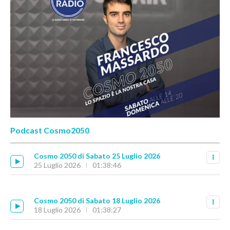
Podcast Cosmo2050
Cosmo 2050 di Sabato 25 Luglio 2026
25 Luglio 2026
01:38:46
Cosmo 2050 di Sabato 18 Luglio 2026
18 Luglio 2026
01:38:27