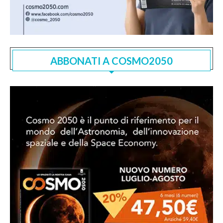
ABBONATI A COSMO2050