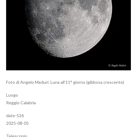
Foto di Angelo Meduri: Luna all’11° giorno (gibbosa crescente)
Luogo
Reggio Calabria
date-526
2025-08-05
Telescopio