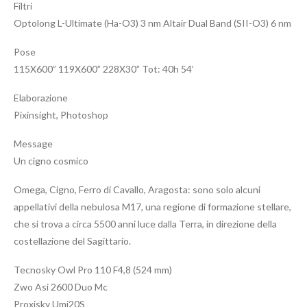
Filtri
Optolong L-Ultimate (Ha-O3) 3 nm Altair Dual Band (SII-O3) 6 nm
Pose
115X600” 119X600” 228X30” Tot: 40h 54’
Elaborazione
Pixinsight, Photoshop
Message
Un cigno cosmico
Omega, Cigno, Ferro di Cavallo, Aragosta: sono solo alcuni
appellativi della nebulosa M17, una regione di formazione stellare,
che si trova a circa 5500 anni luce dalla Terra, in direzione della
costellazione del Sagittario.
Tecnosky Owl Pro 110 F4,8 (524 mm)
Zwo Asi 2600 Duo Mc
Proxisky Umi20S