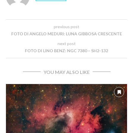
previous post
FOTO DI ANGELO MEDURI: LUNA GIBBOSA CRESCENTE
next post
FOTO DI LINO BENZ: NGC 7380 – SH2-132
YOU MAY ALSO LIKE