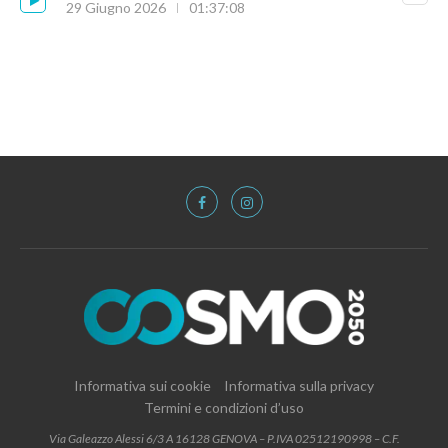
29 Giugno 2026
01:37:08
Informativa sui cookie
Informativa sulla privacy
Termini e condizioni d’uso
Via Galeazzo Alessi 6/3 A 16128 GENOVA – P.IVA 02512190998 – C.F.