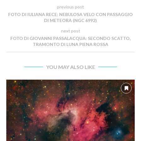
previous post
FOTO DI IULIANA RECE: NEBULOSA VELO CON PASSAGGIO
DI METEORA (NGC 6992)
next post
FOTO DI GIOVANNI PASSALACQUA: SECONDO SCATTO,
TRAMONTO DI LUNA PIENA ROSSA
YOU MAY ALSO LIKE