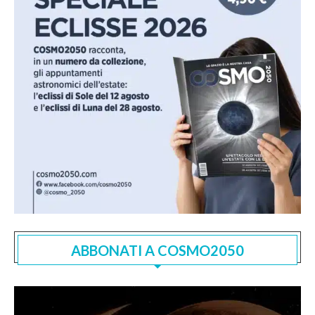
ABBONATI A COSMO2050