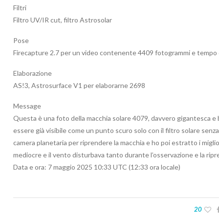
Filtri
Filtro UV/IR cut, filtro Astrosolar
Pose
Firecapture 2.7 per un video contenente 4409 fotogrammi e tempo d
Elaborazione
AS!3, Astrosurface V1 per elaborarne 2698
Message
Questa è una foto della macchia solare 4079, davvero gigantesca e be
essere già visibile come un punto scuro solo con il filtro solare senza 
camera planetaria per riprendere la macchia e ho poi estratto i miglior
mediocre e il vento disturbava tanto durante l’osservazione e la ripr
Data e ora: 7 maggio 2025 10:33 UTC (12:33 ora locale)
20