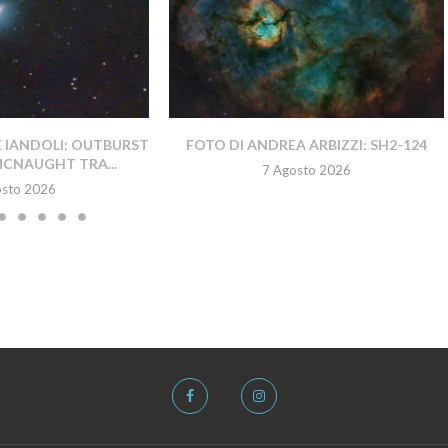
E IANDOLI: OUTBURST
FOTO DI ANDREA ARBIZZI: SH2-124
MCNAUGHT TRA...
7 Agosto 2026
osto 2026