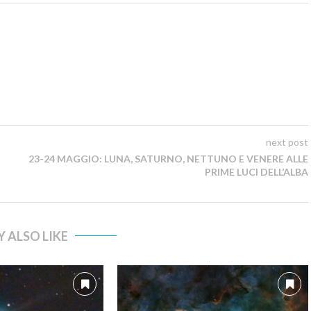
next post
23-24 MAGGIO: LUNA, SATURNO, NETTUNO E VENERE ALLE
PRIME LUCI DELL’ALBA
 ALSO LIKE