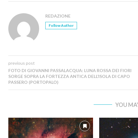
REDAZIONE
Follow Author
previous post
FOTO DI GIOVANNI PASSALACQUA: LUNA ROSSA DEI FIORI
SORGE SOPRA LA FORTEZZA ANTICA DELL’ISOLA DI CAPO
PASSERO (PORTOPALO)
YOU MAY