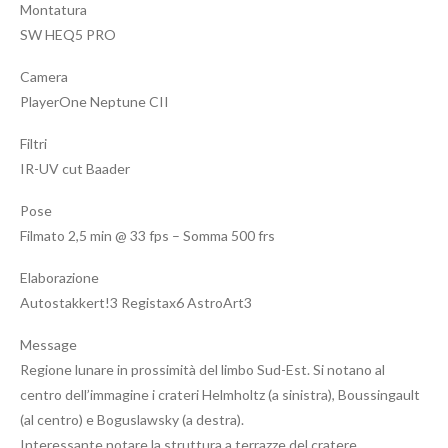
Montatura
SW HEQ5 PRO
Camera
PlayerOne Neptune CII
Filtri
IR-UV cut Baader
Pose
Filmato 2,5 min @ 33 fps – Somma 500 frs
Elaborazione
Autostakkert!3 Registax6 AstroArt3
Message
Regione lunare in prossimità del limbo Sud-Est. Si notano al
centro dell’immagine i crateri Helmholtz (a sinistra), Boussingault
(al centro) e Boguslawsky (a destra).
Interessante notare la struttura a terrazze del cratere