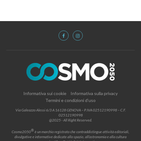
Informativa sui cookie
Informativa sulla privacy
Termini e condizioni d’uso
Via Galeazzo Alessi 6/3 A 16128 GENOVA – P.IVA 02512190998 – C.F.
02512190998
@2025 - All Right Reserved.
®
Cosmo2050
è un marchio registrato che contraddistingue attività editoriali,
divulgative e informative dedicate allo spazio, all’astronomia e alla cultura