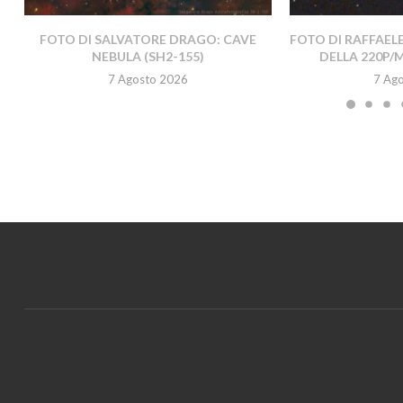
FOTO DI SALVATORE DRAGO: CAVE
FOTO DI RAFFAEL
NEBULA (SH2-155)
DELLA 220P/
7 Agosto 2026
7 Ag