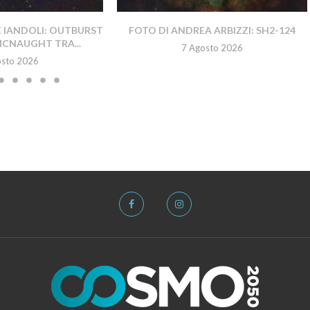
E IANDOLI: OUTBURST
FOTO DI ANDREA ARBIZZI: SH2-124
MCNAUGHT TRA...
7 Agosto 2026
osto 2026