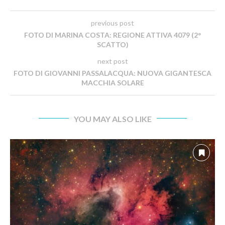
previous post
FOTO DI MARINA COSTA: REGIONE ATTIVA 4079 (2°
SCATTO)
next post
FOTO DI GIOVANNI PASSALACQUA: NUOVA GIGANTESCA
MACCHIA SOLARE
YOU MAY ALSO LIKE