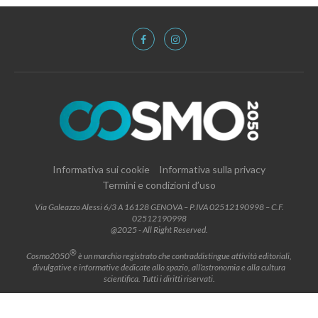
Informativa sui cookie
Informativa sulla privacy
Termini e condizioni d’uso
Via Galeazzo Alessi 6/3 A 16128 GENOVA – P.IVA 02512190998 – C.F.
02512190998
@2025 - All Right Reserved.
®
Cosmo2050
è un marchio registrato che contraddistingue attività editoriali,
divulgative e informative dedicate allo spazio, all’astronomia e alla cultura
scientifica. Tutti i diritti riservati.