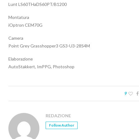
Lunt LS60THaDS60PT/B1200
Montatura
iOptron CEM70G
Camera
Point Grey Grasshopper3 GS3-U3-28S4M
Elaborazione
AutoStakkert, ImPPG, Photoshop
9
REDAZIONE
Follow Author