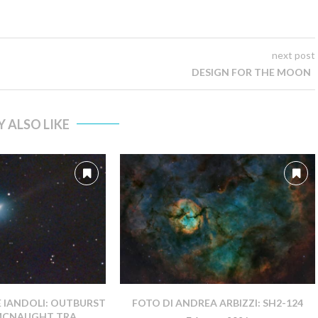
next post
DESIGN FOR THE MOON
 ALSO LIKE
E IANDOLI: OUTBURST
FOTO DI ANDREA ARBIZZI: SH2-124
MCNAUGHT TRA...