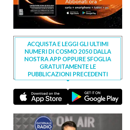
ACQUISTA E LEGGI GLI ULTIMI
NUMERI DI COSMO 2050 DALLA
NOSTRA APP OPPURE SFOGLIA
GRATUITAMENTE LE
PUBBLICAZIONI PRECEDENTI