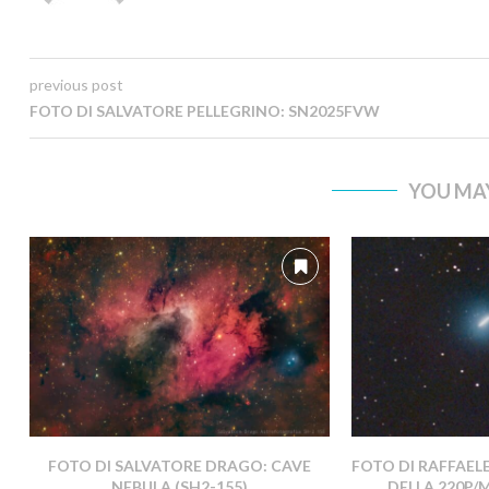
previous post
FOTO DI SALVATORE PELLEGRINO: SN2025FVW
YOU MAY
FOTO DI SALVATORE DRAGO: CAVE
FOTO DI RAFFAEL
NEBULA (SH2-155)
DELLA 220P/