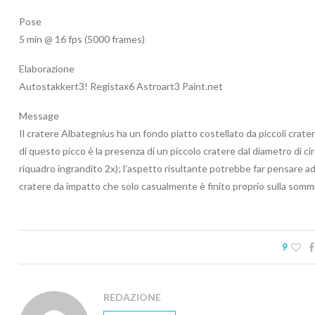
Pose
5 min @ 16 fps (5000 frames)
Elaborazione
Autostakkert3! Registax6 Astroart3 Paint.net
Message
Il cratere Albategnius ha un fondo piatto costellato da piccoli crat
di questo picco è la presenza di un piccolo cratere dal diametro di 
riquadro ingrandito 2x); l’aspetto risultante potrebbe far pensare ad 
cratere da impatto che solo casualmente è finito proprio sulla sommi
9
REDAZIONE