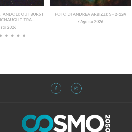
E IANDOLI: OUTBURST
FOTO DI ANDREA ARBIZZI: SH2-124
MCNAUGHT TRA...
7 Agosto 2026
osto 2026