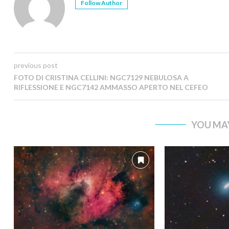
Follow Author
previous post
FOTO DI CRISTINA CELLINI: NGC7129 NEBULOSA A
RIFLESSIONE E NGC7142 AMMASSO APERTO NEL CEFEO
YOU MAY