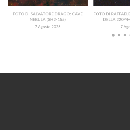
FOTO DI SALVATORE DRAGO: CAVE
FOTO DI RAFFAEL
NEBULA (SH2-155)
DELLA 220P/
7 Agosto 2026
7 Ag