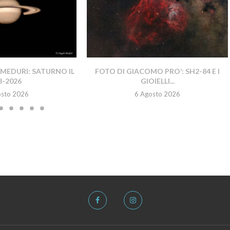
MEDURI: SATURNO IL
FOTO DI GIACOMO PRO’: SH2-84 E I
8-2026
GIOIELLI...
osto 2026
6 Agosto 2026