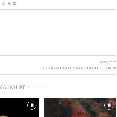
next post
20 MARZO: LA LUNA OCCULTA PI SCORPII
 ALSO LIKE