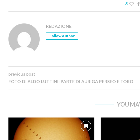
8
REDAZIONE
Follow Author
previous post
FOTO DI ALDO LUTTINI: PARTE DI AURIGA PERSEO E TORO
YOU MAY