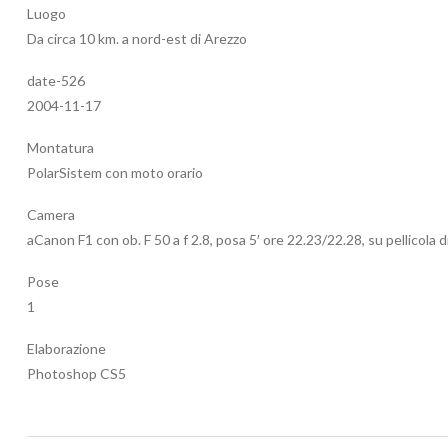
Luogo
Da circa 10 km. a nord-est di Arezzo
date-526
2004-11-17
Montatura
PolarSistem con moto orario
Camera
aCanon F1 con ob. F 50 a f 2.8, posa 5′ ore 22.23/22.28, su pellicola d
Pose
1
Elaborazione
Photoshop CS5