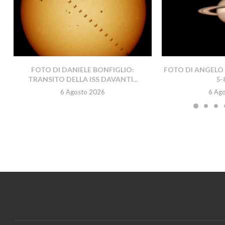
FOTO DI DANIELE BONFIGLIO:
FOTO DI ANGELO 
TRANSITO DELLA ISS DAVANTI...
5-
6 Agosto 2026
6 Ag