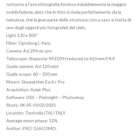
notturno e l’astrofotografia fornisce indubbiamente la maggior
soddisfazione, dato che in foto si rivela perfettamente sia la
nebulosa, che la gran parte delle strutture; non a caso si tratta di
uno degli oggetti più fotografati del cielo.
Light 130 x 300”
Filter: Optolong L-Para
Camera: Asi 294 mc pro
Telescope: Sharpstar 94 EDPH reduced to 410 mm F/4.4
Guide camera: Asi 120 mini
Guide scope: 60 – 320 mm
Mount: Skywatcher Eq 6-r Pro
Acquisition: Asiair Plus
Software: DSS – Pixinsight – Photoshop
Shots: 04-05-19/02/2025
Location: Torricella (TA) ITALY
Average moon phase: 52%
Author: PRO’ GIACOMO.