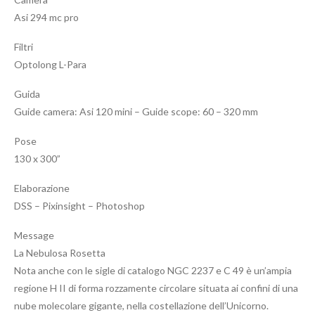
Asi 294 mc pro
Filtri
Optolong L-Para
Guida
Guide camera: Asi 120 mini – Guide scope: 60 – 320 mm
Pose
130 x 300”
Elaborazione
DSS – Pixinsight – Photoshop
Message
La Nebulosa Rosetta
Nota anche con le sigle di catalogo NGC 2237 e C 49 è un’ampia
regione H II di forma rozzamente circolare situata ai confini di una
nube molecolare gigante, nella costellazione dell’Unicorno.