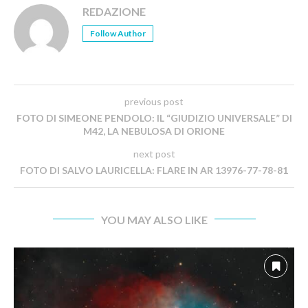
REDAZIONE
Follow Author
previous post
FOTO DI SIMEONE PENDOLO: IL “GIUDIZIO UNIVERSALE” DI
M42, LA NEBULOSA DI ORIONE
next post
FOTO DI SALVO LAURICELLA: FLARE IN AR 13976-77-78-81
YOU MAY ALSO LIKE