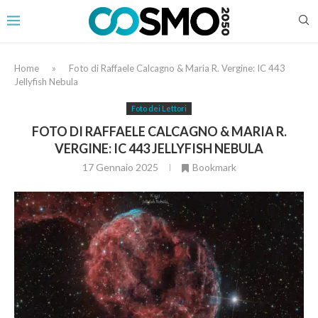
Home
»
Foto di Raffaele Calcagno & Maria R. Vergine: IC 443
Jellyfish Nebula
Foto dei Lettori
FOTO DI RAFFAELE CALCAGNO & MARIA R.
VERGINE: IC 443 JELLYFISH NEBULA
17 Gennaio 2025
Bookmark