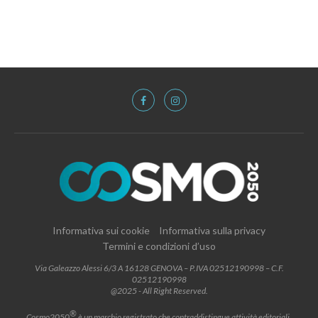
Informativa sui cookie
Informativa sulla privacy
Termini e condizioni d’uso
Via Galeazzo Alessi 6/3 A 16128 GENOVA – P.IVA 02512190998 – C.F.
02512190998
@2025 - All Right Reserved.
®
Cosmo2050
è un marchio registrato che contraddistingue attività editoriali,