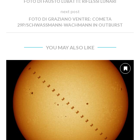
FOTO DI FAUSTO LUBATTI: RIFLESSI LUNARI
next post
FOTO DI GRAZIANO VENTRE: COMETA
29P/SCHWASSMANN-WACHMANN IN OUTBURST
YOU MAY ALSO LIKE