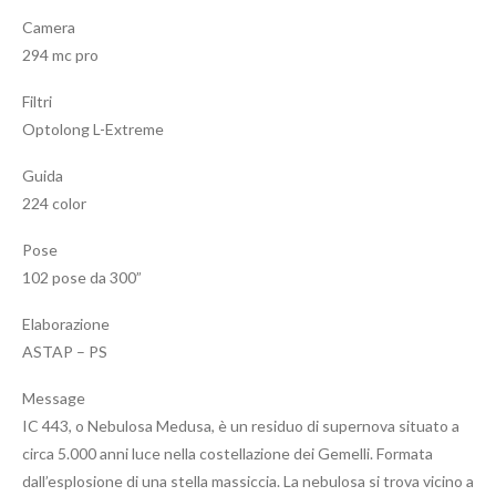
Camera
294 mc pro
Filtri
Optolong L-Extreme
Guida
224 color
Pose
102 pose da 300”
Elaborazione
ASTAP – PS
Message
IC 443, o Nebulosa Medusa, è un residuo di supernova situato a
circa 5.000 anni luce nella costellazione dei Gemelli. Formata
dall’esplosione di una stella massiccia. La nebulosa si trova vicino a